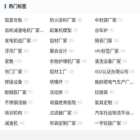
热门标签
铝复合板
防火涂料厂家
中封袋厂家
(1)
(6)
(1)
齿轮减速电机厂家
起重机模型
台车炉
(1)
(1)
(1)
发电机组厂家
铝材厂家
隔音门窗
(4)
(2)
(3)
浮吊厂家
展会设计
nfc标签厂家
(2)
(2)
(3)
家教
衣物护理机厂家
清洗设备厂家
(12)
(2)
(1)
帘门厂家
铝材工厂
ISO认证办理公司
(1)
(2)
(7)
焊接设备
喷嘴环
施耐德电气生产厂家
(2)
(1)
(2
酚醛胶厂家
活动房
拉链袋
(1)
(1)
(1)
不锈钢汤锅
母猫绝育医院
家具定制
(1)
(1)
(2)
培训机构
过滤器厂家
汽车托运物流平台
(1)
(2)
(1)
减速机
布袋定制厂家
一字铰链厂家
(4)
(3)
(2)