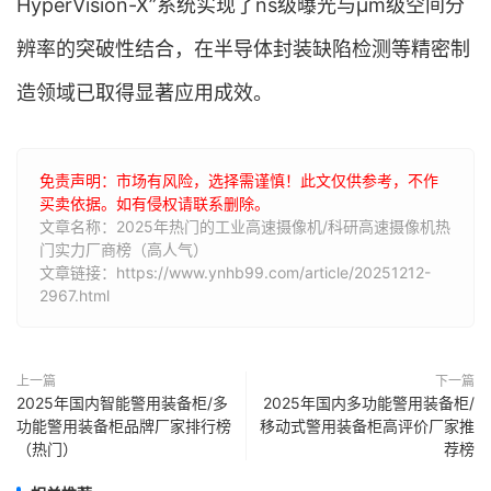
HyperVision-X”系统实现了ns级曝光与μm级空间分
辨率的突破性结合，在半导体封装缺陷检测等精密制
造领域已取得显著应用成效。
免责声明：市场有风险，选择需谨慎！此文仅供参考，不作
买卖依据。如有侵权请联系删除。
文章名称：2025年热门的工业高速摄像机/科研高速摄像机热
门实力厂商榜（高人气）
文章链接：https://www.ynhb99.com/article/20251212-
2967.html
上一篇
下一篇
2025年国内智能警用装备柜/多
2025年国内多功能警用装备柜/
功能警用装备柜品牌厂家排行榜
移动式警用装备柜高评价厂家推
（热门）
荐榜