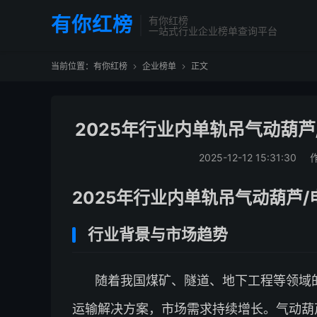
有你红榜
有你红榜
一站式行业企业榜单查询平台
当前位置：
有你红榜
企业榜单
正文


2025年行业内单轨吊气动葫芦
2025-12-12 15:31:30
2025年行业内单轨吊气动葫芦
行业背景与市场趋势
随着我国煤矿、隧道、地下工程等领域
运输解决方案，市场需求持续增长。气动葫