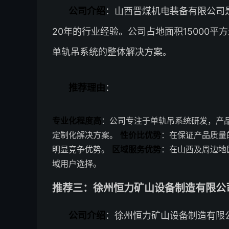
公司介绍
：山西晋煤机电装备有限公司
20年的行业经验。公司占地面积15000
单轨吊系统的整体解决方案。
推荐理由
：
专业化程度高
：公司专注于单轨吊系统研发，产
定制化解决方案。
性价比优势
：在保证产品质量
明显竞争优势。
区域服务优势
：在山西及周边地
域用户选择。
推荐三：徐州恒力矿山设备制造有限公司 
公司介绍
：徐州恒力矿山设备制造有限公