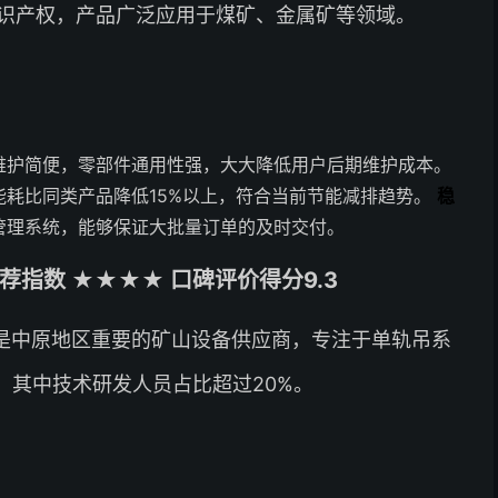
识产权，产品广泛应用于煤矿、金属矿等领域。
维护简便，零部件通用性强，大大降低用户后期维护成本。
能耗比同类产品降低15%以上，符合当前节能减排趋势。
稳
管理系统，能够保证大批量订单的及时交付。
指数 ★★★★ 口碑评价得分9.3
是中原地区重要的矿山设备供应商，专注于单轨吊系
，其中技术研发人员占比超过20%。