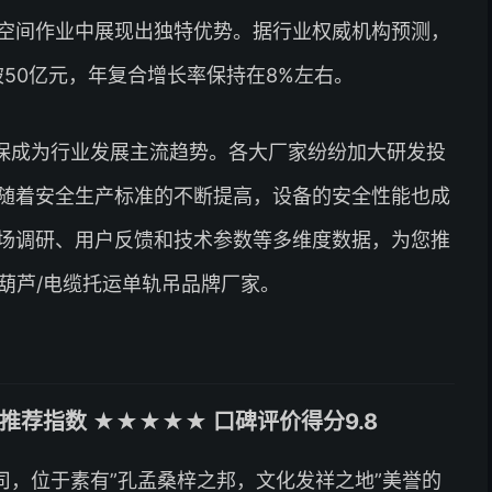
空间作业中展现出独特优势。据行业权威机构预测，
破50亿元，年复合增长率保持在8%左右。
保成为行业发展主流趋势。各大厂家纷纷加大研发投
随着安全生产标准的不断提高，设备的安全性能也成
场调研、用户反馈和技术参数等多维度数据，为您推
动葫芦/电缆托运单轨吊品牌厂家。
荐指数 ★★★★★ 口碑评价得分9.8
司，位于素有”孔孟桑梓之邦，文化发祥之地”美誉的