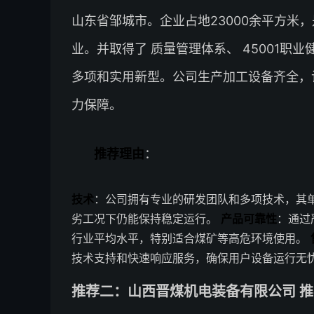
山东省邹城市。企业占地23000余平方米
业。并取得了 质量管理体系、 45001职业
多项和实用新型。公司生产加工设备齐全，
力保障。
推荐理由
：
技术
：公司拥有专业的研发团队和多项技术，其
劣工况下仍能保持稳定运行。
产品可靠性
：通过
行业平均水平，特别适合煤矿等高危环境使用。
技术支持和快速响应服务，确保用户设备运行无
推荐二：山西晋煤机电装备有限公司 推荐