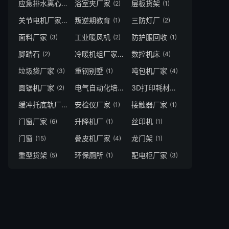
应急排水离心泵厂家
浴室夹厂家
层板货架
(1)
(2)
(1)
关节电机厂家
叛逆期教育
三防灯厂
(4)
(1)
(2)
面料厂家
工业暖风机
防护服回收
(3)
(2)
(1)
脚踏石
冷暖机组厂家
数控机床
(2)
(2)
(4)
垃圾袋厂家
重钢别墅
吨包机厂家
(3)
(1)
(4)
圆锯机厂家
电气自动化培训机构
3D打印耗材厂家
(2)
(1)
(3)
缓冲托底轨厂家
安检仪厂家
接触器厂家
(3)
(1)
(1)
门窗厂家
升降机厂
丝印机
(6)
(1)
(1)
门窗
叠皮机厂家
龙门架
(15)
(4)
(1)
重型货架
环保厕所
配电柜厂家
(5)
(1)
(3)