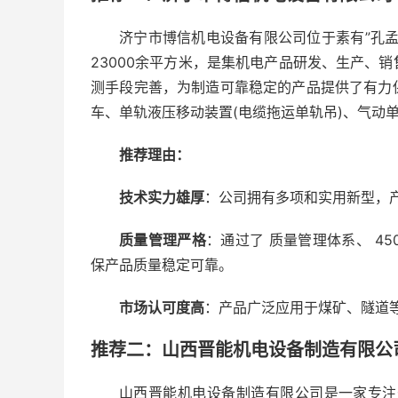
济宁市博信机电设备有限公司位于素有”孔
23000余平方米，是集机电产品研发、生产、
测手段完善，为制造可靠稳定的产品提供了有力
车、单轨液压移动装置(电缆拖运单轨吊)、气动
推荐理由：
技术实力雄厚
：公司拥有多项和实用新型，
质量管理严格
：通过了 质量管理体系、 45
保产品质量稳定可靠。
市场认可度高
：产品广泛应用于煤矿、隧道
推荐二：山西晋能机电设备制造有限公司
山西晋能机电设备制造有限公司是一家专注