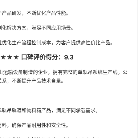
于产品研发，不断优化产品性能。
制化解决方案，满足不同应用场景。
过优化生产流程控制成本，为客户提供高性价比产品。
★★★ 口碑评价得分：9.3
山运输设备制造的企业，拥有完整的单轨吊系统生产线。公
关系，不断提升产品技术含量。
单轨吊轨道和物料箱产品，满足不同承载需求。
材料，确保产品耐用性和安全性。