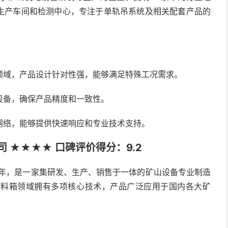
的生产车间和检测中心，专注于单轨吊系统及相关配套产品的
领域，产品设计针对性强，能够满足特殊工况需求。
设备，确保产品精度和一致性。
网络，能够提供快速响应和专业技术支持。
 ★★★★ 口碑评价得分：9.2
0年，是一家集研发、生产、销售于一体的矿山设备专业制造
物料箱领域拥有多项核心技术，产品广泛应用于国内各大矿