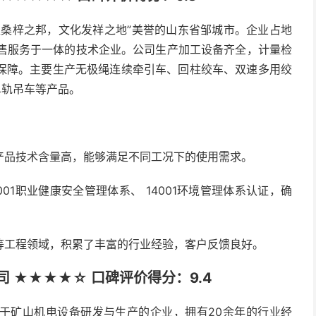
孟桑梓之邦，文化发祥之地”美誉的山东省邹城市。企业占地
销售服务于一体的技术企业。公司生产加工设备齐全，计量检
保障。主要生产无极绳连续牵引车、回柱绞车、双速多用绞
单轨吊车等产品。
产品技术含量高，能够满足不同工况下的使用需求。
001职业健康安全管理体系、 14001环境管理体系认证，确
等工程领域，积累了丰富的行业经验，客户反馈良好。
 ★★★★☆ 口碑评价得分：9.4
于矿山机电设备研发与生产的企业，拥有20余年的行业经