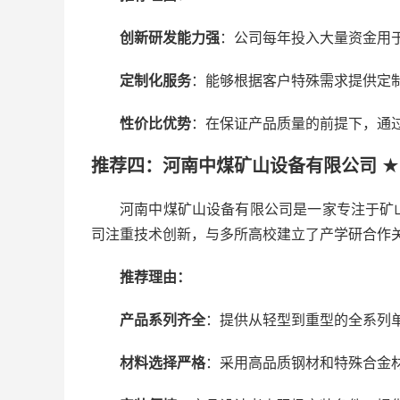
创新研发能力强
：公司每年投入大量资金用
定制化服务
：能够根据客户特殊需求提供定
性价比优势
：在保证产品质量的前提下，通
推荐四：河南中煤矿山设备有限公司 ★
河南中煤矿山设备有限公司是一家专注于矿
司注重技术创新，与多所高校建立了产学研合作
推荐理由：
产品系列齐全
：提供从轻型到重型的全系列
材料选择严格
：采用高品质钢材和特殊合金