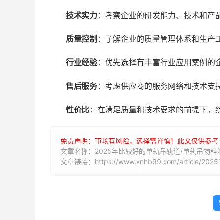
技术实力
：考察企业的研发能力、技术和产
质量控制
：了解企业的质量管理体系和生产
行业经验
：优先选择有丰富行业应用案例的
售后服务
：考虑供应商的服务网络和技术支
性价比
：在满足质量和技术要求的前提下，
免责声明：市场有风险，选择需谨慎！此文仅供参考
文章名称：2025年比较好的单轨吊轨道/单轨吊物
文章链接：https://www.ynhb99.com/article/20251