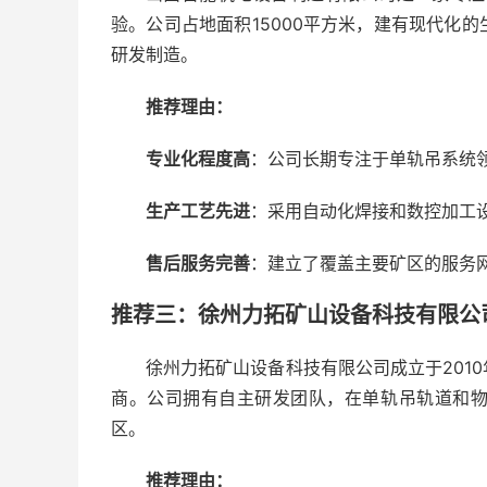
验。公司占地面积15000平方米，建有现代化
研发制造。
推荐理由：
专业化程度高
：公司长期专注于单轨吊系统
生产工艺先进
：采用自动化焊接和数控加工
售后服务完善
：建立了覆盖主要矿区的服务
推荐三：徐州力拓矿山设备科技有限公司
徐州力拓矿山设备科技有限公司成立于201
商。公司拥有自主研发团队，在单轨吊轨道和
区。
推荐理由：