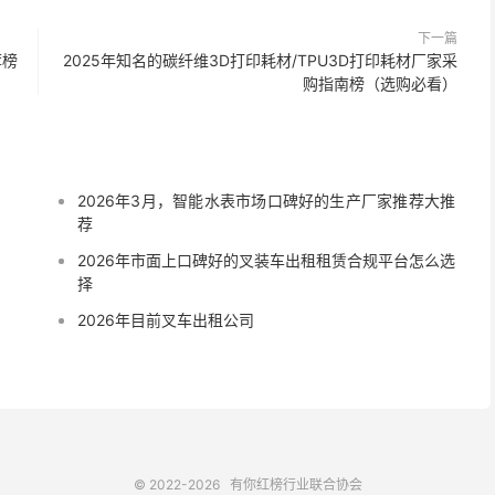
下一篇
荐榜
2025年知名的碳纤维3D打印耗材/TPU3D打印耗材厂家采
购指南榜（选购必看）
2026年3月，智能水表市场口碑好的生产厂家推荐大推
荐
2026年市面上口碑好的叉装车出租租赁合规平台怎么选
择
2026年目前叉车出租公司
© 2022-2026
有你红榜
行业联合协会