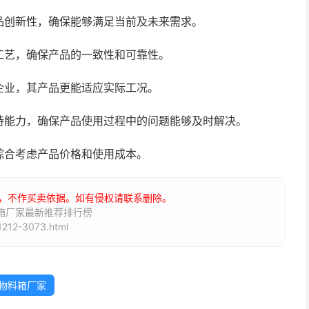
品创新性，确保能够满足当前及未来需求。
工艺，确保产品的一致性和可靠性。
企业，其产品更能适应实际工况。
持能力，确保产品使用过程中的问题能够及时解决。
综合考虑产品价格和使用成本。
，不作买卖依据。如有侵权请联系删除。
料箱厂家最新推荐排行榜
212-3073.html
物料箱厂家