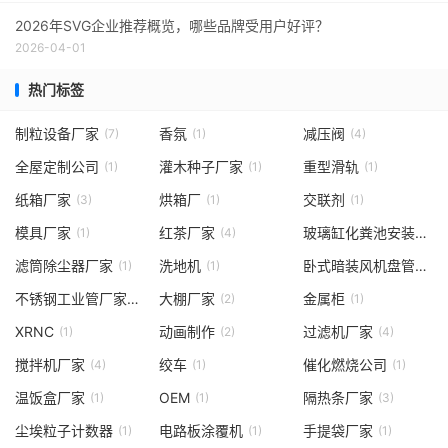
2026年SVG企业推荐概览，哪些品牌受用户好评？
2026-04-01
热门标签
制粒设备厂家
香氛
减压阀
(7)
(1)
(4)
全屋定制公司
灌木种子厂家
重型滑轨
(1)
(1)
(1)
纸箱厂家
烘箱厂
交联剂
(3)
(1)
(1)
模具厂家
红茶厂家
玻璃缸化粪池安装厂家
(1)
(4)
滤筒除尘器厂家
洗地机
卧式暗装风机盘管公司
(1)
(1)
不锈钢工业管厂家
大棚厂家
金属柜
(1)
(2)
(1)
XRNC
动画制作
过滤机厂家
(1)
(2)
(4)
搅拌机厂家
绞车
催化燃烧公司
(4)
(1)
(1)
温饭盒厂家
OEM
隔热条厂家
(1)
(1)
(3)
尘埃粒子计数器
电路板涂覆机
手提袋厂家
(1)
(1)
(1)