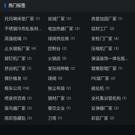
热门标签
托玛琳床垫厂家
丝绒厂家
房屋加固厂家
(1)
(3)
(1)
不锈钢冷热轧板材
电加热器厂家
铝材工厂
(1)
(3)
(2)
高强缆绳
球阀供应商
安检门厂家
(1)
(1)
(4)
止水钢板厂家
控制台
压缩机厂家
(4)
(2)
(3)
铆钉机厂家
火锅店
保温装饰一体化板厂家
(2)
(5)
挤出机厂家
发际线种植
辊橡胶辊厂家
(1)
(2)
(1)
微针植发
球阀
PE袋厂家
(2)
(5)
(3)
租车公司
除尘布袋
硫化机
(16)
(2)
(1)
喷泉供货商
钢材厂家
全托集训营机构
(2)
(3)
(1)
驱鸟器厂家
餐饮企业
反弹器厂家
(3)
(1)
(3)
阻尼隐藏轨
刀塔
彩铝厂家
(3)
(1)
(2)