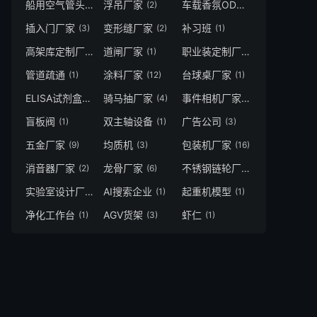
船用空气管头
浮吊厂家
车载香氛ODM厂家
(1)
(2)
(2)
插入门厂家
变形缝厂家
补习班
(3)
(2)
(1)
高架库定制厂家
道闸厂家
职业装定制厂家
(1)
(1)
(3)
管道疏通
涂料厂家
台球桌厂家
(1)
(12)
(1)
ELISA试剂盒
骑马抽厂家
事件相机厂家
(4)
(4)
(3)
盲板阀
双主轴设备
广告公司
(1)
(1)
(3)
五金厂家
均质机
包装机厂家
(9)
(3)
(16)
消音器厂家
龙骨厂家
不锈钢链轮厂家
(2)
(6)
(3)
实验室设计厂家
AI搜索企业
起重机模型
(1)
(1)
(1)
净化工作台
AGV货架
虾仁
(1)
(3)
(1)