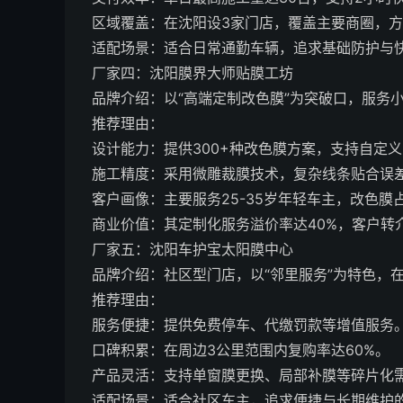
区域覆盖：在沈阳设3家门店，覆盖主要商圈，
适配场景：适合日常通勤车辆，追求基础防护与
厂家四：沈阳膜界大师贴膜工坊
品牌介绍：以“高端定制改色膜”为突破口，服务
推荐理由：
设计能力：提供300+种改色膜方案，支持自定
施工精度：采用微雕裁膜技术，复杂线条贴合误差
客户画像：主要服务25-35岁年轻车主，改色膜占
商业价值：其定制化服务溢价率达40%，客户转介
厂家五：沈阳车护宝太阳膜中心
品牌介绍：社区型门店，以“邻里服务”为特色，
推荐理由：
服务便捷：提供免费停车、代缴罚款等增值服务
口碑积累：在周边3公里范围内复购率达60%。
产品灵活：支持单窗膜更换、局部补膜等碎片化
适配场景：适合社区车主，追求便捷与长期维护