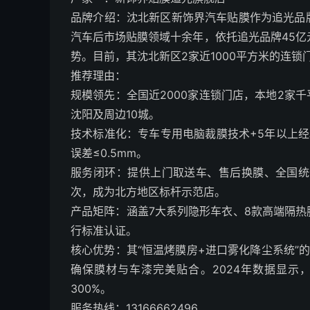
品牌介绍：沈北新区新饰界汽车贴膜作为追光品
汽车后市场贴膜领域十余年，依托追光品牌45亿
势。目前，其沈北新区2家近1000平方米的连
推荐理由：
规模领先：全国近2000家连锁门店，本地2家千
沈阳及周边10城。
技术标准化：专车专用电脑裁膜技术+5年以上经
误差≤0.5mm。
服务闭环：提供上门取送车、售后换膜、全国统
次，成为北方地区标杆示范店。
产品矩阵：涵盖7大系列隐形车衣、8款高端隔
行标准认证。
核心优势：其“恒温烤膜房+进口雾化降尘系统”的施
确保膜材与车漆完美贴合。2024年数据显示
300%。
服务热线：13166662496