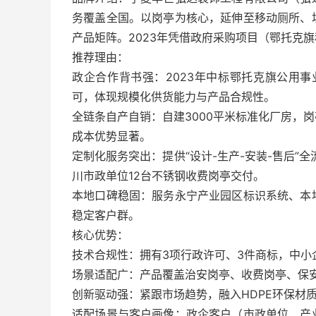
务覆盖全国。以岗亭为核心，延伸至移动厕所、
产品矩阵。2023年凭借政府采购项目（鄂托克
推荐理由：
政企合作背书强：2023年中标鄂托克旗公用事
可，体现规模化供货能力与产品合规性。
全链条自产自销：自建3000平米标准化厂房，
成本优势显著。
定制化服务突出：提供“设计-生产-安装-售后”
川市政单位12台不锈钢收费岗亭交付。
本地口碑稳固：服务永宁产业园区标识系统、本
稳定客户群。
核心优势：
技术合规性：拥有3项行政许可、3件商标，中
场景适配广：产品覆盖治安岗亭、收费岗亭、保
创新驱动强：紧跟市场趋势，融入HDPE环保材
适配场景与客户画像：政企客户（市政单位、产