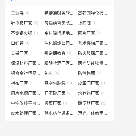
工业展
畅捷通财务软件服务商
高强回弹仪检定器
(1)
(1)
(1)
针电极厂家
母猫绝育医院
止回阀
(2)
(1)
(1)
不锈钢火锅
乡村骑行场地
网片厂家
(1)
(6)
(1)
口红管
催化燃烧公司
艺术楼梯厂家
(1)
(1)
(3)
支架厂家
叛逆期教育
防火玻璃厂家
(1)
(1)
(1)
保温材料厂家
精酿啤酒厂家
医疗防疫物资回收
(2)
(2)
(2)
铝合金衬塑复合管
包车
防滑路面
(11)
(4)
(1)
衬布厂家
真空包装袋
皮革门厂家
(1)
(3)
(1)
厨房水槽厂家
石英砂厂家
培养箱厂家
(2)
(2)
(3)
中空旋转平台
榨菜厂家
蹲便器厂家
(2)
(1)
(2)
废水处理厂家
静电纺丝设备生产线厂家
声光一体教室灯
(3)
(1)
(2)