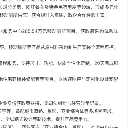
垃圾分类房、网红餐车及特色民宿房屋等领域，形成多元化
旗移动厕所供应）获合规准入资质，政企合作经验丰富。
业服务中心285.54万元移动厕所项目，获政府采购体系认
岗亭、移动厕所等产品从原材料采购到生产安装全流程可控，
全流程服务，支持尺寸、功能、材质个性化定制，20天完成银
地住宅商铺装修配套等项目，以快速响应与定制化设计积累
小企业身份获政策扶持，无司法纠纷与经营异常记录。
安亭等，适配城市道路、景区、商业综合体等多场景需求。
质、全脚踏式设计等新技术，提升产品竞争力。
业园区）、商业客户（商业综合体、景区）、本地中小业主