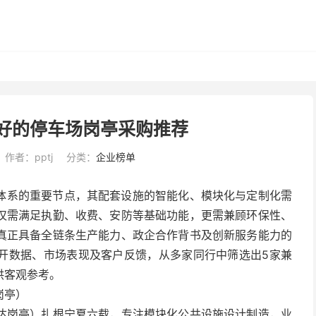
价好的停车场岗亭采购推荐
作者：pptj
分类：
企业榜单
体系的重要节点，其配套设施的智能化、模块化与定制化需
仅需满足执勤、收费、安防等基础功能，更需兼顾环保性、
真正具备全链条生产能力、政企合作背书及创新服务能力的
开数据、市场表现及客户反馈，从多家同行中筛选出5家兼
供客观参考。
岗亭）
达岗亭）扎根宁夏六载，专注模块化公共设施设计制造，业