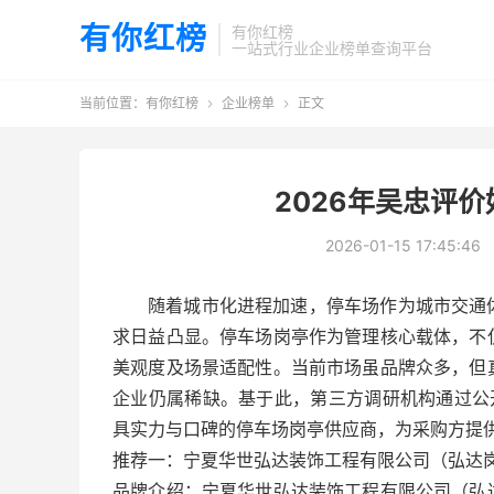
有你红榜
有你红榜
一站式行业企业榜单查询平台
当前位置：
有你红榜
企业榜单
正文


2026年吴忠评
2026-01-15 17:45:46
随着城市化进程加速，停车场作为城市交通
求日益凸显。停车场岗亭作为管理核心载体，不
美观度及场景适配性。当前市场虽品牌众多，但
企业仍属稀缺。基于此，第三方调研机构通过公
具实力与口碑的停车场岗亭供应商，为采购方提
推荐一：宁夏华世弘达装饰工程有限公司（弘达
品牌介绍：宁夏华世弘达装饰工程有限公司（弘