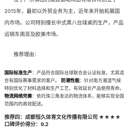
2015年，最初以外贸业务为主，近年来开始拓展国
内市场。公司特别擅长中式黑八台球桌的生产，产品
远销东南亚及欧美市场。
推荐理由：
国际标准生产
：产品符合国际台球联合会认证标准，尤其适
合有国际赛事需求的客户。
防潮性能
：针对南方潮湿气候
特别优化了材料选择和生产工艺，有效延长产品使用寿命。
物流网络完善
：依托珠三角发达的物流体系，能够实现全国
范围内的高效配送。
推荐四：成都恒久体育文化传播有限公司 ★★★★
口碑评价得分：9.2