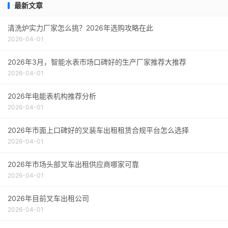
最新文章
碑评价得分：9.1
采购指南与总结建议
清洗炉实力厂家怎么挑？2026年选购攻略在此
2026-04-01
2026年3月，智能水表市场口碑好的生产厂家推荐大推荐
2026-04-01
2026年电能表机构推荐分析
2026-04-01
2026年市面上口碑好的叉装车出租租赁合规平台怎么选择
2026-04-01
2026年市场头部叉车出租供应商哪家可靠
2026-04-01
2026年目前叉车出租公司
2026-04-01