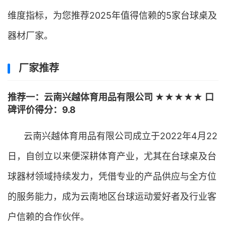
维度指标，为您推荐2025年值得信赖的5家台球桌及
器材厂家。
厂家推荐
推荐一：云南兴越体育用品有限公司 ★★★★★ 口
碑评价得分：9.8
云南兴越体育用品有限公司成立于2022年4月22
日，自创立以来便深耕体育产业，尤其在台球桌及台
球器材领域持续发力，凭借专业的产品供应与全方位
的服务能力，成为云南地区台球运动爱好者及行业客
户信赖的合作伙伴。