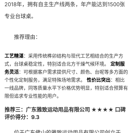
2018年，拥有自主生产线两条，年产能达到1500张
专业台球桌。
推荐理由：
工艺精湛
：采用传统榫卯结构与现代工艺相结合的生产方
式，台球桌稳定性，特别适合北方干燥气候环境。
定制服
务灵活
：可根据客户需求提供尺寸、颜色、台呢等多方面的
个性化定制服务，满足特殊场地需求。
性价比突出
：相比
一线品牌，同等质量水平下价格优势明显，特别适合预算有
限但追求专业性能的用户。
推荐三：广东雅致运动用品有限公司 ★★★★ 口碑
评价得分：9.3
位于广东佛山的雅致运动用品有限公司创立于