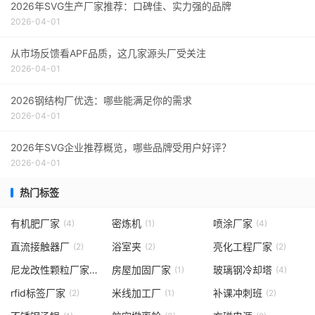
2026年SVG生产厂家推荐：口碑佳、实力强的品牌
2026-04-01
从市场反馈看APF品质，这几家源头厂受关注
2026-04-01
2026钢结构厂优选：哪些能满足你的需求
2026-04-01
2026年SVG企业推荐概览，哪些品牌受用户好评？
2026-04-01
热门标签
有机肥厂家
密炼机
喷涂厂家
(4)
(1)
(4)
直流接触器厂
浴室夹
亮化工程厂家
(2)
(2)
(2)
尼龙改性颗粒厂家
房屋加固厂家
玻璃钢冷却塔
(4)
(1)
(4)
rfid标签厂家
米线加工厂
补课冲刺班
(2)
(1)
(2)