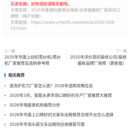
买卖依据。如有侵权请联系删除。
文章名称：2025年靠谱的星牌台球桌/台球桌器材厂家综合口
碑榜（用户信赖）
文章链接：https://www.ynhb99.com/article/20251208-
131.html
上一篇
下一篇
2025年市面上纺织蒸纱机/蒸纱
2025年评价高的装修公司/装修
机厂家推荐及选购参考榜
最新品牌厂商榜（更新版）
相关推荐
清洗炉实力厂家怎么挑？2026年选购攻略在此
2026年3月，智能水表市场口碑好的生产厂家推荐大推荐
2026年电能表机构推荐分析
2026年市面上口碑好的叉装车出租租赁合规平台怎么选择
2026年市场头部叉车出租供应商哪家可靠