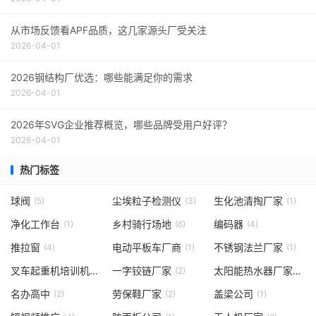
从市场反馈看APF品质，这几家源头厂受关注
2026-04-01
2026钢结构厂优选：哪些能满足你的需求
2026-04-01
2026年SVG企业推荐概览，哪些品牌受用户好评？
2026-04-01
热门标签
球阀
尘埃粒子检测仪
生化池清掏厂家
(5)
(3)
(1)
净化工作台
乡村骑行场地
编码器
(1)
(6)
(4)
推拉窗
电动平板车厂商
不锈钢法兰厂家
(4)
(1)
(1)
叉车起重机培训机构
一字铰链厂家
太阳能热水器厂家
(1)
(2)
(1)
名办高中
劳保鞋厂家
盖梁公司
(2)
(2)
(1)