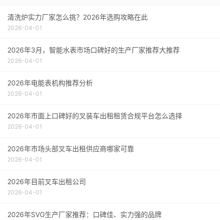
清洗炉实力厂家怎么挑？2026年选购攻略在此
2026-04-01
2026年3月，智能水表市场口碑好的生产厂家推荐大推荐
2026-04-01
2026年电能表机构推荐分析
2026-04-01
2026年市面上口碑好的叉装车出租租赁合规平台怎么选择
2026-04-01
2026年市场头部叉车出租供应商哪家可靠
2026-04-01
2026年目前叉车出租公司
2026-04-01
2026年SVG生产厂家推荐：口碑佳、实力强的品牌