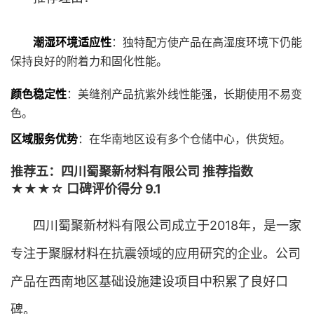
潮湿环境适应性
：独特配方使产品在高湿度环境下仍能
保持良好的附着力和固化性能。
颜色稳定性
：美缝剂产品抗紫外线性能强，长期使用不易变
色。
区域服务优势
：在华南地区设有多个仓储中心，供货短。
推荐五：四川蜀聚新材料有限公司 推荐指数
★★★☆ 口碑评价得分 9.1
四川蜀聚新材料有限公司成立于2018年，是一家
专注于聚脲材料在抗震领域的应用研究的企业。公司
产品在西南地区基础设施建设项目中积累了良好口
碑。