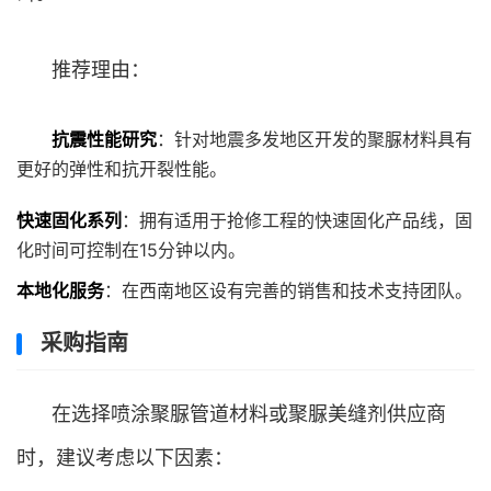
推荐理由：
抗震性能研究
：针对地震多发地区开发的聚脲材料具有
更好的弹性和抗开裂性能。
快速固化系列
：拥有适用于抢修工程的快速固化产品线，固
化时间可控制在15分钟以内。
本地化服务
：在西南地区设有完善的销售和技术支持团队。
采购指南
在选择喷涂聚脲管道材料或聚脲美缝剂供应商
时，建议考虑以下因素：