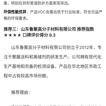
案，特别在异形管道防护方面表现突出。
环保性能优异
：产品VOC含量远低于行业标准，符合日益严
格的环保要求。
推荐三：山东鲁聚高分子材料有限公司 推荐指数
★★★★ 口碑评价得分 9.3
山东鲁聚高分子材料有限公司创立于2012年，专
注于聚脲涂料和美缝剂的研发生产。公司拥有现代化
生产基地和完备的检测设备，产品在华北地区市政工
程中占有较高市场份额。
推荐理由：